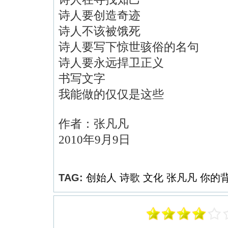
诗人要创造奇迹
诗人不该被饿死
诗人要写下惊世骇俗的名句
诗人要永远捍卫正义
书写文字
我能做的仅仅是这些
作者：张凡凡
2010
年
9
月
9
日
TAG:
创始人
诗歌
文化
张凡凡
你的