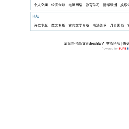
个人空间
经济金融
电脑网络
教育学习
情感绿洲
娱乐
论坛
诗歌专版
散文专版
古典文学专版
书法荟萃
丹青国画
清派网-清新文化/freshfan/
|
交流论坛
|
快
Powered by
SUPE
S