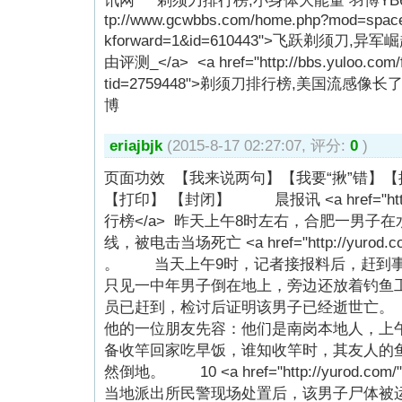
tp://www.gcwbbs.com/home.php?mod=spac
kforward=1&id=610443">飞跃剃须刀
由评测_</a> <a href="http://bbs.yuloo.com
tid=2759448">剃须刀排行榜,美国流感像长
博
eriajbjk
(2015-8-17 02:27:07, 评分:
0
)
页面功效 【我来说两句】【我要“揪”错】【
【打印】 【封闭】 晨报讯 <a href="http:
行榜</a> 昨天上午8时左右，合肥一男子
线，被电击当场死亡 <a href="http://yuro
。 当天上午9时，记者接报料后，赶到事
只见一中年男子倒在地上，旁边还放着钓鱼工
员已赶到，检讨后证明该男子已经逝世亡
他的一位朋友先容：他们是南岗本地人，上
备收竿回家吃早饭，谁知收竿时，其友人的
然倒地。 10 <a href="http://yurod.c
当地派出所民警现场处置后，该男子尸体