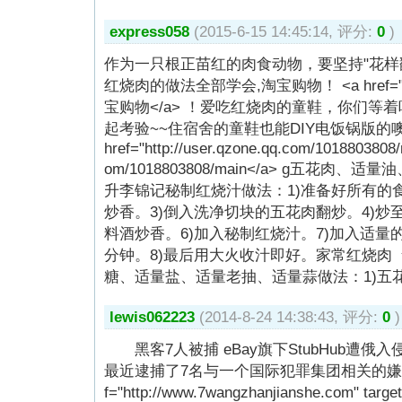
express058
(2015-6-15 14:45:14, 评分:
0
)
作为一只根正苗红的肉食动物，要坚持"花样
红烧肉的做法全部学会,淘宝购物！ <a href="http:
宝购物</a> ！爱吃红烧肉的童鞋，你们等
起考验~~住宿舍的童鞋也能DIY电饭锅版的噢~
href="http://user.qzone.qq.com/1018803808/
om/1018803808/main</a> g五花肉、
升李锦记秘制红烧汁做法：1)准备好所有的
炒香。3)倒入洗净切块的五花肉翻炒。4)炒
料酒炒香。6)加入秘制红烧汁。7)加入适量
分钟。8)最后用大火收汁即好。家常红烧肉 
糖、适量盐、适量老抽、适量蒜做法：1)五
lewis062223
(2014-8-24 14:38:43, 评分:
0
)
黑客7人被捕 eBay旗下StubHub遭俄入侵
最近逮捕了7名与一个国际犯罪集团相关的嫌犯。
f="http://www.7wangzhanjianshe.com" t