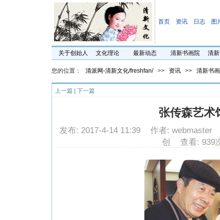
首页
资讯
日志
图
关于创始人
文化理论
最新动态
清新书画院
清新
您的位置：
清派网-清新文化/freshfan/
>>
资讯
>>
清新书画
上一篇
|
下一篇
张传森艺术
发布: 2017-4-14 11:39 作者: webmast
创 查看: 939