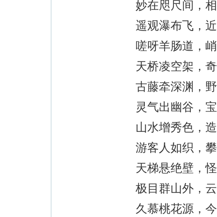
妙在咫尺间，相
遥观瀑布飞，近
嗟呀羊肠道，峭
天桥凌空架，奇
古藤牵深渊，野
灵气出幽谷，宝
山水增秀色，造
游客人如织，攀
天梯悬绝壁，怪
极目群山外，云
久慕桃花源，今