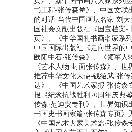
页》、新中国书画八大家系列
书工程
-
张传森卷》、中国文联
的对话
-
当代中国画坛名家
-
刘大
国社会文献出版社《国宝档案
-
页》、《中华国礼书画名家系
中国国际出版社《走向世界的
欧阳中石·张传森》、《领军人
《艺术人物
-
封面张传森》、世
推荐中华文化大使
-
钱绍武·张传
达》、《中国艺术家报
-
张传森
报《纪念抗战胜利
70
周年庆典
传森·范迪安专刊》、世界知识
书画史书画家篇·张传森专页》
《中国艺术大家美术篇·张传森