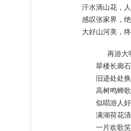
汗水滴山花，人
感叹张家界，绝
大好山河美，终
再游大
翠楼长廊石
旧迹处处换
高树鸣蝉歌
似唱游人好
满湖荷花清
一片欢歌笑