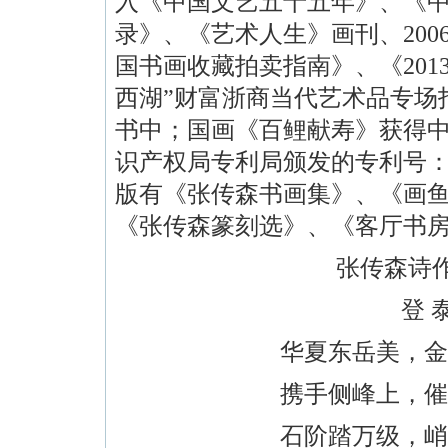
入《中国文艺五十五年》、《
录》、《艺术人生》画刊、
200
国书画收藏拍卖指南》、《
201
西湖”财富浙商当代艺术品专场
书中；国画《百鲤献寿》获得
识产权局专利局颁发的专利号
版有《张传森书画集》、《画
《张传森篆刻选》、《客厅书
张传森诗
登 
华夏东岳美，金
携手侧峰上，催
石阶踏万级
，
峭