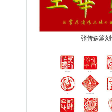
张传森篆刻