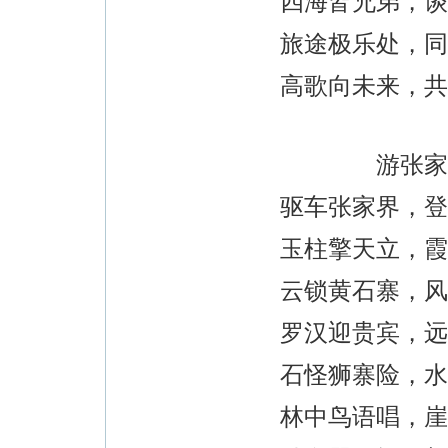
四海皆兄弟，谈
旅途极乐处，同
高歌向未来，共
游张家
驱车张家界，登
玉柱擎天立，霞
云锁黄石寨，风
罗汉迎贵宾，远
石怪狮寨险，水
林中鸟语唱，崖