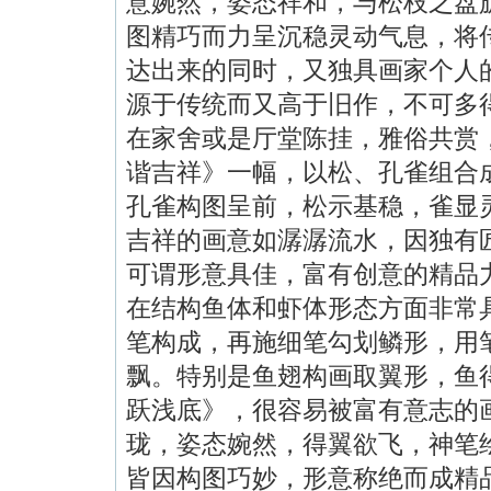
意婉然，姿态祥和，与松枝之盘
图精巧而力呈沉稳灵动气息，将
达出来的同时，又独具画家个人
源于传统而又高于旧作，不可多
在家舍或是厅堂陈挂，雅俗共赏
谐吉祥》一幅，以松、孔雀组合
孔雀构图呈前，松示基稳，雀显
吉祥的画意如潺潺流水，因独有
可谓形意具佳，富有创意的精品
在结构鱼体和虾体形态方面非常
笔构成，再施细笔勾划鳞形，用
飘。特别是鱼翅构画取翼形，鱼
跃浅底》，很容易被富有意志的
珑，姿态婉然，得翼欲飞，神笔
皆因构图巧妙，形意称绝而成精