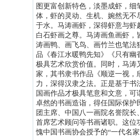
图更富创新特色，淡墨成虾，细
体，虾的灵动、生机、婉然无不
于水。马涛画虾，深得虾意与虾
白石虾画之尊。马涛画鱼画虾，
涛画鸭、画飞鸟、画竹兰也笔法
品《春江水暖鸭先知》《只有幽
极具艺术欣赏价值。同时，马涛
家，其书隶书作品《顺逆一视，
力，深得汉隶之法。正是基于书
国画作品才极具笔意和文意，可
卓然的书画造诣，得任国际保护
团主席、中国八一画院名誉院长
首席艺术顾问等书画诸职。这位
愧中国书画协会授予的“一代名家