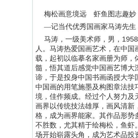
梅松画意境远 虾鱼图志趣妙
—记当代优秀国画家马涛先生
195
马涛，一级美术师，男，
人。马涛热爱国画艺术，在中国
载，起初以临摹名家画册为师，
髓，悟其道后感觉中国画艺博大
谛，于是投身中国书画函授大学
中国画的用笔施墨及构图章法技
境，佳作频成。经过个人努力及
画界以传统技法雄厚，画风清新
格，成为画界能家。其作品形势
不胜数，尤其精于绘梅松，鱼虾
场开始崭露头角，成为艺术品投