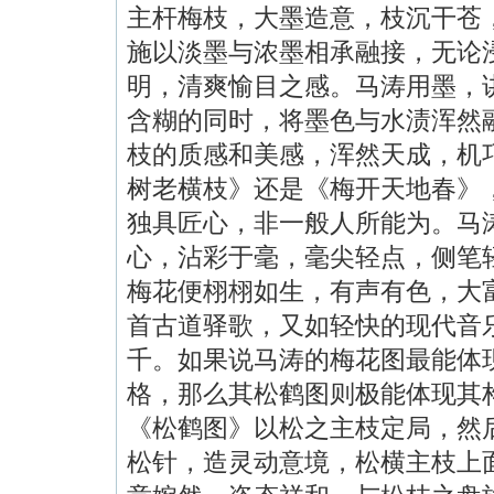
主杆梅枝，大墨造意，枝沉干苍
施以淡墨与浓墨相承融接，无论
明，清爽愉目之感。马涛用墨，
含糊的同时，将墨色与水渍浑然
枝的质感和美感，浑然天成，机
树老横枝》还是《梅开天地春》
独具匠心，非一般人所能为。马
心，沾彩于毫，毫尖轻点，侧笔
梅花便栩栩如生，有声有色，大
首古道驿歌，又如轻快的现代音
千。如果说马涛的梅花图最能体
格，那么其松鹤图则极能体现其
《松鹤图》以松之主枝定局，然
松针，造灵动意境，松横主枝上