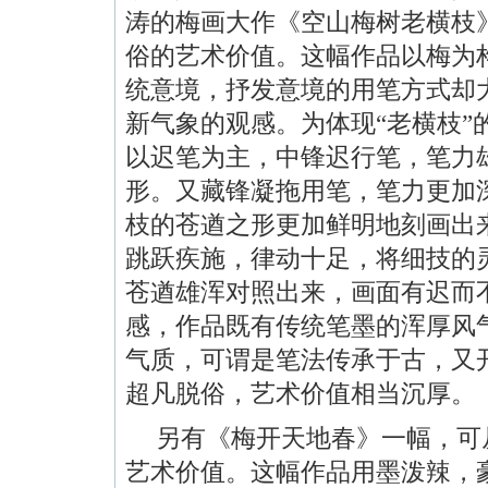
涛的梅画大作《空山梅树老横枝
俗的艺术价值。这幅作品以梅为
统意境，抒发意境的用笔方式却
新气象的观感。为体现“老横枝”
以迟笔为主，中锋迟行笔，笔力
形。又藏锋凝拖用笔，笔力更加
枝的苍遒之形更加鲜明地刻画出
跳跃疾施，律动十足，将细技的
苍遒雄浑对照出来，画面有迟而
感，作品既有传统笔墨的浑厚风
气质，可谓是笔法传承于古，又
超凡脱俗，艺术价值相当沉厚。
另有《梅开天地春》一幅，可
艺术价值。这幅作品用墨泼辣，