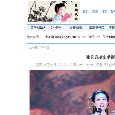
首页
资讯
日志
图
关于创始人
文化理论
最新动态
清新书画院
清新
您的位置：
清派网-清新文化/freshfan/
>>
资讯
>>
关于创始
上一篇
|
下一篇
张凡凡演出剪影
发布: 2021-2-15 10:51 作者: webmaster 来源: 本站