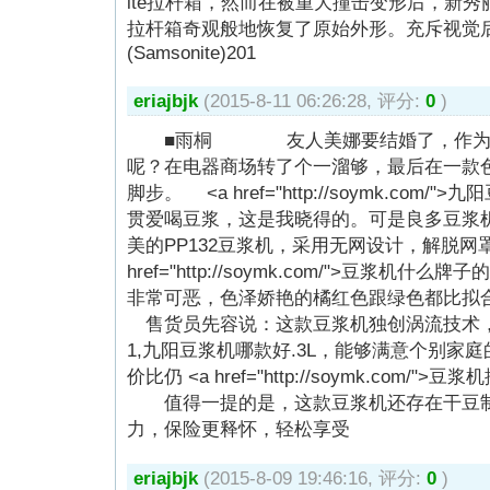
ite拉杆箱，然而在被重大撞击变形后，新秀丽(Samso
拉杆箱奇观般地恢复了原始外形。充斥视觉
(Samsonite)201
eriajbjk
(2015-8-11 06:26:28, 评分:
0
)
■雨桐 友人美娜要结婚了，作为好
呢？在电器商场转了个一溜够，最后在一款
脚步。 <a href="http://soymk.com
贯爱喝豆浆，这是我晓得的。可是良多豆浆
美的PP132豆浆机，采用无网设计，解脱网
href="http://soymk.com/">豆浆机什
非常可恶，色泽娇艳的橘红色跟绿色都比
售货员先容说：这款豆浆机独创涡流技术，破
1,九阳豆浆机哪款好.3L，能够满意个别家庭
价比仍 <a href="http://soymk.com/"
值得一提的是，这款豆浆机还存在干豆制
力，保险更释怀，轻松享受
eriajbjk
(2015-8-09 19:46:16, 评分:
0
)