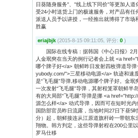
日葵随身服务"、"线上线下同价"等更加人
受24小时送货上门的极速服务，对产品有任
派送人员予以讲授，一经推出就博得了市场
胜赢
eriajbjk
(2015-8-15 09:11:05, 评分:
0
)
国际在线专稿：据韩国《中心日报》2月2
人金珉奭在当天的例行记者会上就 <a href="http
哪个牌子好</a> 朝鲜昨日发射四枚弹道导弹一事表现，
yubody.com/">三星移动电源</a> 轨
是“飞毛腿”导弹,移动电源哪个牌子好。金珉
一次发射“飞毛腿”导弹，其射程笼罩朝鲜半
有的大局部“飞毛腿”导弹是挪 <a href="http:/
源怎么样</a> 动式导弹，因而可在短时
国防部官员昨日流露，当地时间27日下昼5时
分）起，朝鲜接连从江原道旗杆岭一带朝东
翔物。韩方判定，这些导弹射程在200公里
罗马仕移