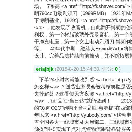
场。 7系高 <a href="http://fkshaver.
朗790cc电动剃须刀（6999RMB） 1921年
下博朗基业。1929年 <a href="http://fks
</a> ，他发现了收音机，自此翻开博朗的
利权，第一个树脂玻璃外壳录音机，第一个
干净充电座，第一个女士电动剃须刀,博朗
等。 40年代中期，继续人Erwin与Artu
设计、完善品质持续向前推动，并不断拓展
eriajbjk
(2015-8-20 15:44:30, 评分:
0
)
下单24小时内就能收到货 <a href="http://
怎么样</a> ？送货业务员会被考核笑脸是
失掉解答？这看似天方夜谭 <a href="http://
</a> ，但"品胜·当日达"就能做到！ 20
的"双向O2O"购物平台--品胜"惠源提"在
年以来 <a href="http://yubody.com/
盖全国各大一线城市及大局部二、三线城市的
源提"轻松实现了点对点短物流跟背靠背服务，