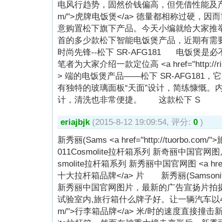
电风行趋势，固然价钱偏高，但凭借性能及产品 <a hre
m/">虎牌电饭煲</a> 德量都相称过硬，
意购置松下旗下产品。今天小编就给大家推举以松
首的多少款松下智能电饭煲产品，近期有需
时尚先锋--松下 SR-AFG181 电饭煲
笔者为大家介绍一款定位高 <a href="http://ri
> 端的电饭煲产品――松下 SR-AFG181
有独特的玻璃面板“天面”设计，简练慷慨。
计，清洗也非常便捷。 这款松下 S
eriajbjk
(2015-8-12 19:09:54, 评分:
0
)
新秀丽(Sams <a href="http://tuorbo.com
011Cosmolite拉杆箱系列 新奇丽中国官网图片新
smolite拉杆箱系列 新秀丽中国官网图 <a href="h
十大拉杆箱品牌</a> 片 新秀丽(Samsonite
新秀丽中国官网图片，最新的广告宣扬片拍
试验室内,旅行箱什么牌子好。让一辆汽车以40千 <a hr
m/">行李箱品牌</a> 米/时的速度直接撞击新秀丽(