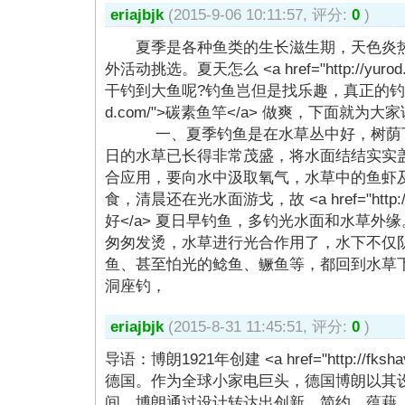
eriajbjk
(2015-9-06 10:11:57, 评分:
0
)
夏季是各种鱼类的生长滋生期，天色炎热
外活动挑选。夏天怎么 <a href="http://yuro
干钓到大鱼呢?钓鱼岂但是找乐趣，真正的钓到鱼才叫 <a
d.com/">碳素鱼竿</a> 做爽，下面
一、夏季钓鱼是在水草丛中好，树荫下
日的水草已长得非常茂盛，将水面结结实实
合应用，要向水中汲取氧气，水草中的鱼虾
食，清晨还在光水面游戈，故 <a href="http:/
好</a> 夏日早钓鱼，多钓光水面和水草外
匆匆发烫，水草进行光合作用了，水下不仅
鱼、甚至怕光的鲶鱼、鳜鱼等，都回到水
洞座钓，
eriajbjk
(2015-8-31 11:45:51, 评分:
0
)
导语：博朗1921年创建 <a href="http://fksh
德国。作为全球小家电巨头，德国博朗以其设
间，博朗通过设计转达出创新，简约，蕴藉