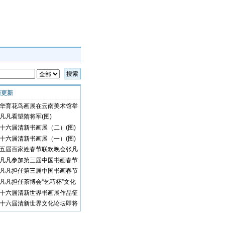
搜索
新更新
华育花鸟画展在云南美术馆举
(图)
凡凡看望隋将军(图)
十六届清新书画展（二）(图)
十六届清新书画展（一）(图)
五届百家姓春节联欢晚会张凡
演唱歌曲并获形象代言大使
凡凡参加第三届中国书画春节
欢晚会演唱歌曲并获奖(图)
凡凡担任第三届中国书画春节
欢晚会书画传播大使(图)
凡凡担任茶博会“乞巧杯”文化
广大使比赛评委(图)
十六届清新世界书画展作品征
启事(图)
十六届清新世界文化论坛即将
幕(图)