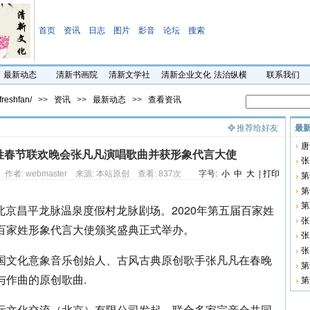
首页
资讯
日志
图片
影音
论坛
搜索
最新动态
清新书画院
清新文学社
清新企业文化
法治纵横
联系我们
shfan/
>>
资讯
>>
最新动态
>>
查看资讯
推荐给好友
最
唐
姓春节联欢晚会张凡凡演唱歌曲并获形象代言大使
行
张
:14 作者: webmaster 来源: 本站原创 查看: 837次
字号:
小
中
大
|
打印
第
第
第
，在北京昌平龙脉温泉度假村龙脉剧场。2020年第五届百家姓
凡
张
百家姓形象代言大使颁奖盛典正式举办。
联
张
联
张
国文化意象音乐创始人、古风古典原创歌手张凡凡在春晚
推
第
与作曲的原创歌曲.
集
第
启
际文化交流（北京）有限公司发起，联合多家宗亲会共同