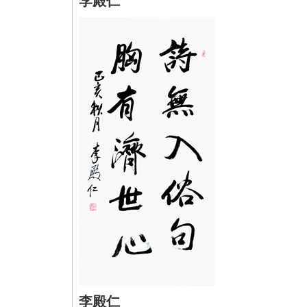
李殿仁
李殿仁