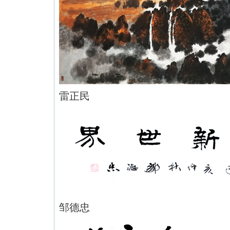
雷正民
邹德忠