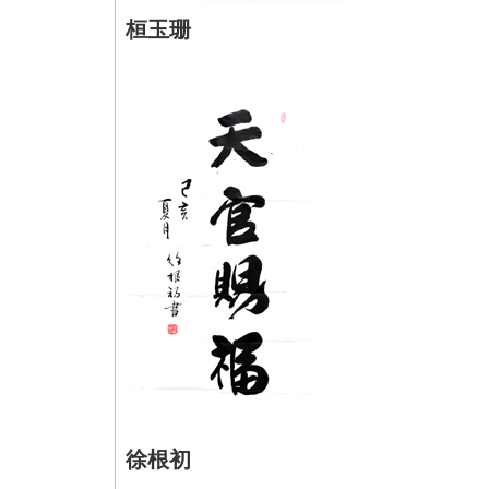
桓玉珊
徐根初