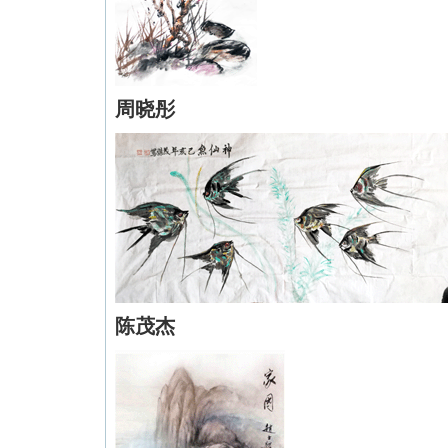
周晓彤
陈茂杰