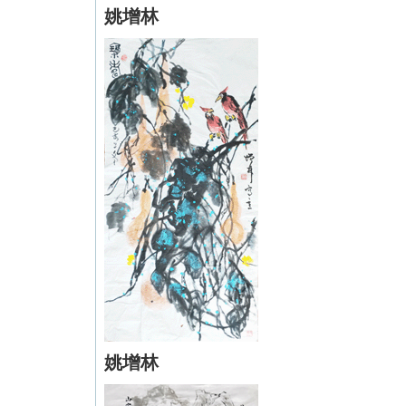
姚增林
姚增林