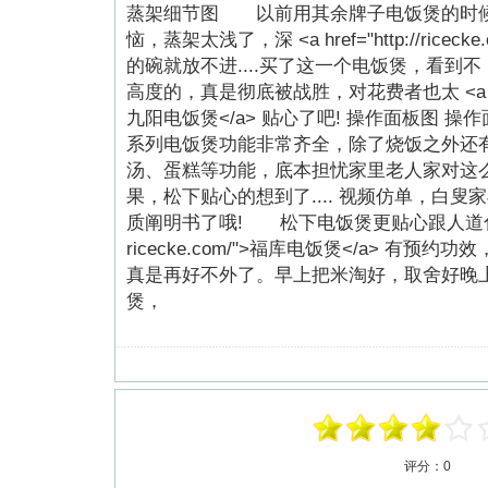
蒸架细节图 以前用其余牌子电饭煲的时
恼，蒸架太浅了，深 <a href="http://ricec
的碗就放不进....买了这一个电饭煲，看到
高度的，真是彻底被战胜，对花费者也太 <a href="ht
九阳电饭煲</a> 贴心了吧! 操作面板图 
系列电饭煲功能非常齐全，除了烧饭之外还
汤、蛋糕等功能，底本担忧家里老人家对这
果，松下贴心的想到了.... 视频仿单，白
质阐明书了哦! 松下电饭煲更贴心跟人道化的设计是还
ricecke.com/">福库电饭煲</a> 有
真是再好不外了。早上把米淘好，取舍好晚
煲，
评分：
0