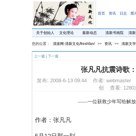
首页
资讯
日志
图
关于创始人
文化理论
最新动态
清新书画院
清新
您的位置：
清派网-清新文化/freshfan/
>>
资讯
>>
清新文学
上一篇
|
下一篇
张凡凡抗震诗歌
发布: 2008-6-13 09:44 作者: webmast
创 查看: 1280
——一位获救少年写给解放
作者：张凡凡
5
月
12
日
那一刻，