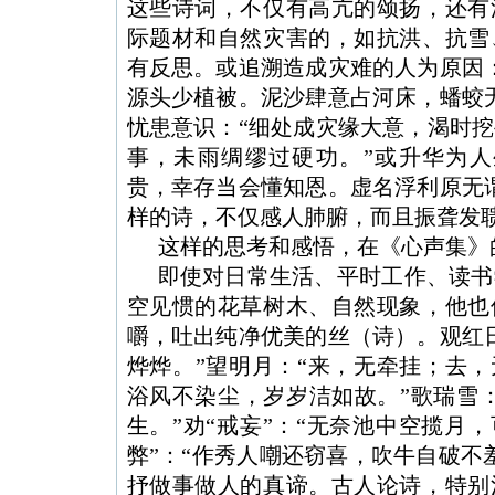
这些诗词，不仅有高亢的颂扬，还有
际题材和自然灾害的，如抗洪、抗雪
有反思。或追溯造成灾难的人为原因
源头少植被。泥沙肆意占河床，蟠蛟
忧患意识：“细处成灾缘大意，渴时
事，未雨绸缪过硬功。”或升华为人
贵，幸存当会懂知恩。虚名浮利原无
样的诗，不仅感人肺腑，而且振聋发
这样的思考和感悟，在《心声集》
即使对日常生活、平时工作、读书
空见惯的花草树木、自然现象，他也
嚼，吐出纯净优美的丝（诗）。观红
烨烨。”望明月：“来，无牵挂；去，
浴风不染尘，岁岁洁如故。”歌瑞雪
生。”劝“戒妄”：“无奈池中空揽月，
弊”：“作秀人嘲还窃喜，吹牛自破不
抒做事做人的真谛。古人论诗，特别