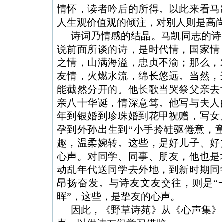
情怀，读者吟后的所得。以此来看马
人生观价值观的倾注，对别人则是高
诗词乃情感的结晶。马凯同志的诗
说前面所谈的诗，是时代情，国家情
之情，山满海溢，忠贞不渝；那么，
友情，火燃水流，绵长悠远。当然，
能截然分开的。他长歌当哭祭父亲去
亲八十华诞，情深意笃。他写与夫人
年到银婚到珍珠婚到花甲祝赠，写女
孕到外孙出生到“小手拎鞋驱倦意，
趣，温柔婉转。这些，是好儿子、好
心声。对同学、同事、朋友，他也是
动乱年代送同学去外地，到新时期同
昂扬奋发。与诗友文友交往，则是“
晖”，这些，是挚友的心声。
因此，《野草诗苑》从《心声集》