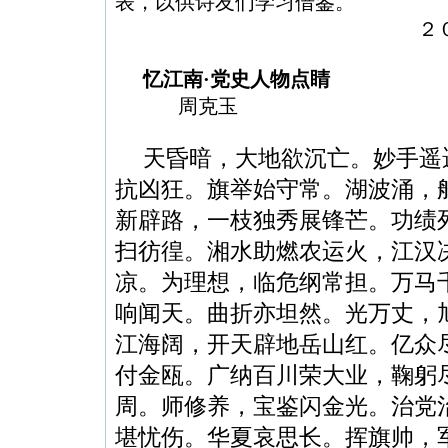
表，以供诗友们学习借鉴。
２０
忆江南
·
党史人物点睛
周克玉
天昏暗，大地欲沉亡。妙手遥
抗凶狂。旗举始守常。湖波涌，
新辟路，一枝独秀展锋芒。功绩
扫彷徨。湘水助燃农运火，江汉
凉。为理想，临危纲常担。万马
响闻天。曲折亦坦然。光万丈，
江海阔，开天辟地岳山红。亿众
付金瓯。广纳百川荣大业，鞠躬
周。师修养，宝鉴闪金光。治党
堪忧伤。华夏哀思长。挥旗帅，