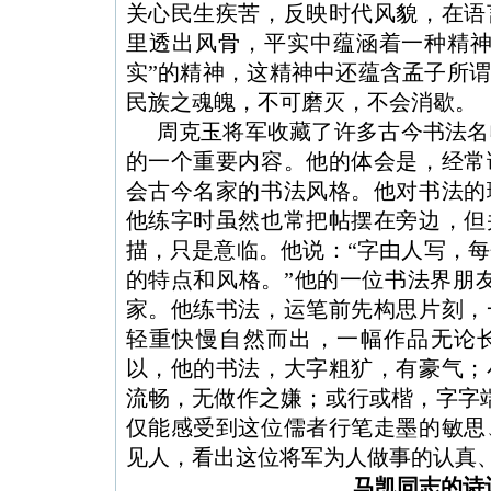
关心民生疾苦，反映时代
风貌
，在语
里透出风骨，平实中蕴涵着一种精
实
”
的精神，这精神中还蕴含
孟子
所
民族之魂魄，不可磨灭，不会消歇。
周克玉将军收藏了许多古今书法名
的一个重要内容。他的体会是，经常
会古今名家的书法风格。他对书法的
他练字时虽然也常把帖摆在旁边，但
描，只是意临。他说：
“
字由人写，每
的特点和风格。
”
他的一位
书法
界朋
家
。他练书法，运笔前先构思片刻，
轻重快慢自然而出，一幅作品无论
以，他的书法，大字粗犷，有豪气；
流畅，无做作之嫌；或行或楷，字字
仅能感受到这位儒者行笔走墨的敏思
见人，看出这位将军为人做事的认真
马凯同志的诗