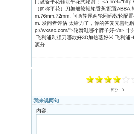
门设备平花鞋玩平花式轮滑； <a href="http://
（简称平花）刀架般较轻轮香蕉'配置ABBA,轮
m.76mm.72mm. 间两轮尾两轮同码数轮配置40
m. 发问者评估 太给力了，你的答复完善地解决了我
p://wxsso.com/">轮滑鞋哪个牌子好<
飞利浦剃须刀哪款好3D加热蒸好米 飞利浦H
源分
评分：
0
我来说两句
内容: