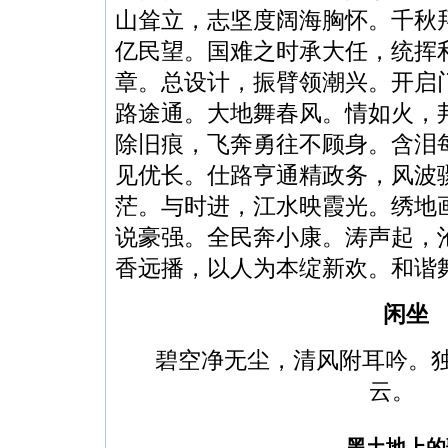
山耸立，志坚度阔海胸怀。千秋
亿民望。国难之时承大任，统挥
章。总设计，振臂领潮兴。开启
路途通。大地舞春风。情如火，
除旧痕，飞奔勇往不顾身。含泪
见优长。仕路亨通精政务，风波
茫。与时进，江水映霞光。绣地
说豪强。全民奔小康。涛声起，
香远播，以人为本绽新欢。和谐
闲坐
碧空净无尘，清风附耳吟。
云。
黑土地上的