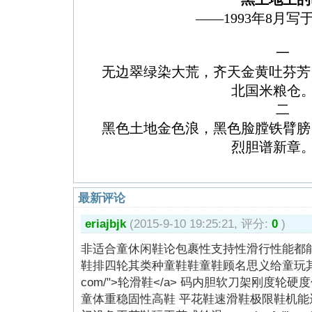
——
1993
年
8
月写
一
无边翠绿染大荒，齐天金黄吐芬芳
北国米粮仓
二
黑色土地金色浪，黑色脸膛铁臂膀
烈胆谱新章
最新评论
eriajbjk
(2015-9-10 19:25:21, 评分:
0
)
非适合童休闲鞋论包裹性支持性滑行性能都
鞋排四轮其类种童鞋鞋童鞋顾名思义给童玩其鞋调 <a h
com/">轮滑鞋</a> 码内胆软刀架刚度
童体重稳固性高鞋 平花鞋速滑鞋极限鞋机能