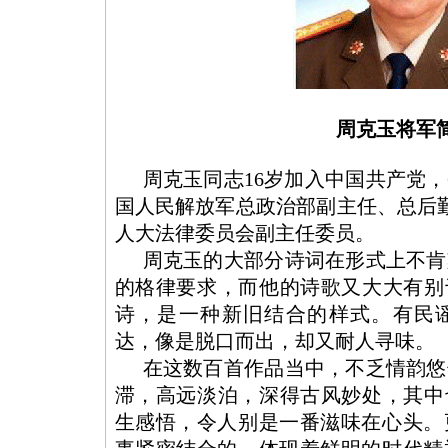
周克玉将军
周克玉
同志
16
岁加入中国共产党，
国人民解放军总政治部副主任、总后
人大法律委员会
副主任委员。
周克玉的大部分
诗词
在形式上不肯
的格律要求，而他的
诗歌
又大大有别
诗
，是一种新旧结合的样式。有民
达，像是脱口而出，却又耐人寻味。
在这数百首
作品
当中，不乏情韵悠
滞，高远淡泊，深得古风妙处，其中
生感悟，令人别是一番滋味在心头。