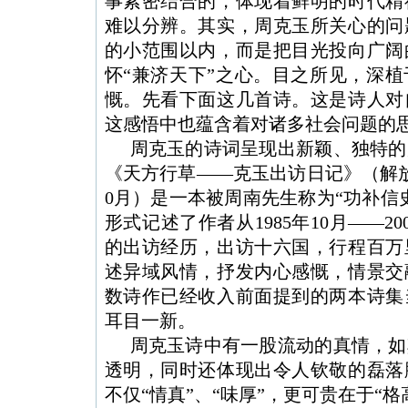
事紧密结合的，体现着鲜明的时代
精
难以分辨。其实，周克玉所关心的问
的小范围以内，而是把目光投向广阔
怀
“
兼济天下
”
之心。目之所见，深植
慨。先看下面这几首诗。这是诗人对
这感悟中也蕴含着对诸多社会
问题
的
周克玉的诗词呈现出新颖、独特的
《天方行草
――
克玉出访日记》（
解
0
月）是一本被
周南
先生称为
“
功补信
形式记述了作者从
1985
年
10
月
――20
的出访经历，出访十六国，行程百万
述异域风情，抒发内心感慨，情景交
数诗作已经收入前面提到的两本诗集
耳目一新。
周克玉诗中有一股流动的
真情
，如
透明，同时还体现出令人钦敬的磊落
不仅
“
情真
”
、
“
味厚
”
，更可贵在于
“
格