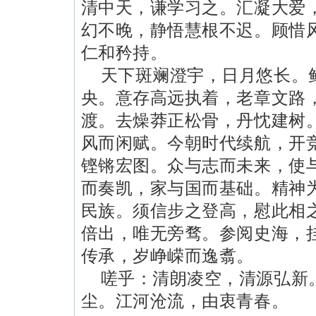
清中天，谦学习之。汇凝大爱
幻不晚，静悟慧根不迟。顾惜
仁和矜持。
天下斑斓澄宇，日月悠长。
央。意存高远执着，老章文路
渡。去燥莽正松骨，丹忱建树
风而闲赋。今朝时代续航，开
铿锵宏图。众与志而未来，使
而奏凯，家与国而基础。精神
民族。须信步之登高，慰此相
倍出，唯无旁骛。参阅史海，
传承，岁峥嵘而逸翥。
嗟乎：清朗凌空，清源弘新
尘。江河沧流，由衷青春。