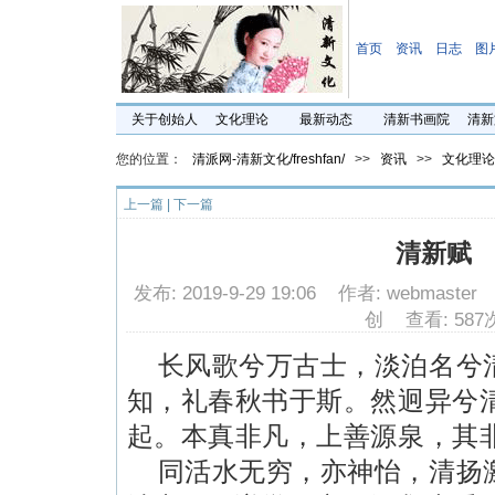
首页
资讯
日志
图
关于创始人
文化理论
最新动态
清新书画院
清新
您的位置：
清派网-清新文化/freshfan/
>>
资讯
>>
文化理论
上一篇
|
下一篇
清新赋
发布: 2019-9-29 19:06 作者: webmast
创 查看: 587
长风歌兮万古士，淡泊名兮
知，礼春秋书于斯。然迥异兮
起。本真非凡，上善源泉，其
同活水无穷，亦神怡，清扬