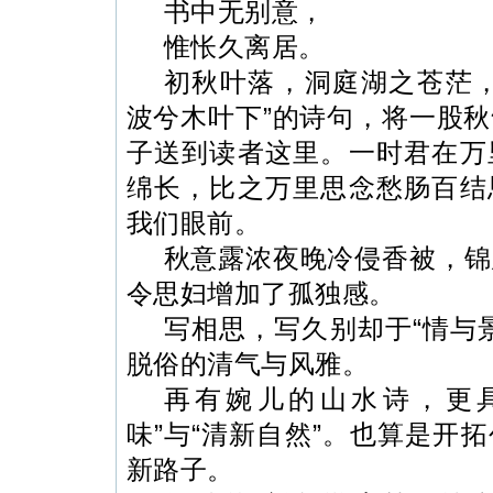
书中无别意，
惟怅久离居。
初秋叶落，洞庭湖之苍茫，
波兮木叶下”的诗句，将一股
子送到读者这里。
一时君在万
绵长，比之万里思念愁肠百结
我们眼前。
秋意露浓夜晚冷侵香被，锦
令思妇增加了孤独感。
写相思，写久别却于“情与
脱俗的清气与风雅。
再有婉儿的山水诗，更
味”与“清新自然”。
也算是开拓
新路子。