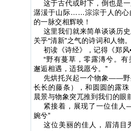
这于古代或时下，倒也是一
潺湲于山际……淙淙于人的心
的一脉交相辉映！
这里我们就来简单谈谈历史
关乎“清新”之气的诗词和人物
初读《诗经》，记得《郑风
“野有蔓草，零露漙兮。
有
邂逅相遇，适我愿兮。
”
先烘托兴起一个物象——野
长长的藤条），和圆圆的露珠
晨景与物象突兀推到我们的眼
紧接着，展现了一位佳人—
婉兮”
这位美丽的佳人，眉清目