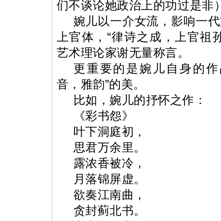
们不谈论她政治上的功过是非
婉儿以一介女流，影响一代
上官体，“律诗之成，上官祖
艺术理论家谢无量称言。
更重要的是婉儿自身的作
音，雅韵”的美。
比如，婉儿的抒怀之作：
《彩书怨》
叶下洞庭初，
思君万余里。
露浓香被冷，
月落锦屏虚。
欲奏江南曲，
贪封蓟北书。