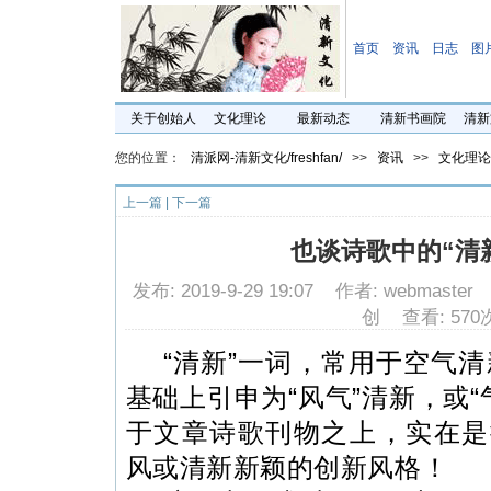
首页
资讯
日志
图
关于创始人
文化理论
最新动态
清新书画院
清新
您的位置：
清派网-清新文化/freshfan/
>>
资讯
>>
文化理论
上一篇
|
下一篇
也谈诗歌中的“清
发布: 2019-9-29 19:07 作者: webmast
创 查看: 570
“
清新
”
一词，常用于空气清
基础上引申为
“
风气
”
清新，或
“
于文章诗歌刊物之上，实在是
风或清新新颖的创新风格！