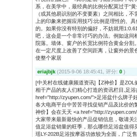
系，在美学中，最经典的比例分配莫过于“黄
（或其他易识别的不变要素）之间相比，不
上的印象来把握应用技巧:比例是理性的、
的。如果你没有特别的偏好，不妨就用1:0.
吧，这会是一个非常讨巧的办法。例如这间根
院落。墙体、窗户的长宽比例符合黄金分割
在一定尺度上改善了空间距离，让窗外的景
使整个家居
eriajbjk
(2015-9-06 18:45:41, 评分:
0
)
[中关村在线健康频道资讯]【Z神价】是ZO
相干产品的友人们精心打造的资讯栏目,足浴
href="http://zyupen.com/">足浴盆
各大电商平台中苦苦寻找促销产品及比价的繁
神价】会在天天 <a href="http://zyupen.
大家带来最新最快的产品促销信息，敬请关注
值足浴盆销量的旺季，那么哪些足浴盆值得
瑶LY-202B足浴按摩器功效较为全面，广泛