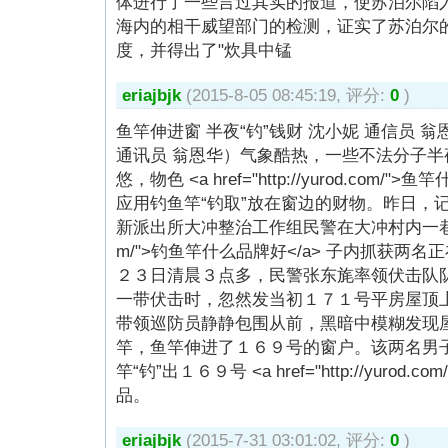
体进行了一些言过其实的报道，使苏泊尔陷入
海内的相干威望部门的检测，证实了苏泊尔
度，并得出了"炊具中锰
eriajbjk
(2015-8-05 08:45:19, 评分:
0
)
鱼竿伸进窗 半夜“钓”钱财 沈小妮 通信员 
通讯员 翁恩华）气象酷热，一些不法分子
悠，物色 <a href="http://yurod.com/
应用钓鱼竿“钓取”放在窗边的财物。昨日，
新派出所大冲整治工作组民警在大冲村内一巷 <a href
m/">钓鱼竿什么品牌好</a> 子内抓获两名
２３日清晨３点多，民警张东旄率领伏击队
一带伏击时，忽然发当初１７１号平房屋顶
带领巡防员静静包围从前，黑暗中模糊发现
竿，鱼竿伸进了１６９号的窗户。该两名男
竿“钓”出１６９号 <a href="http://yurod.
品。
eriajbjk
(2015-7-31 03:01:02, 评分:
0
)