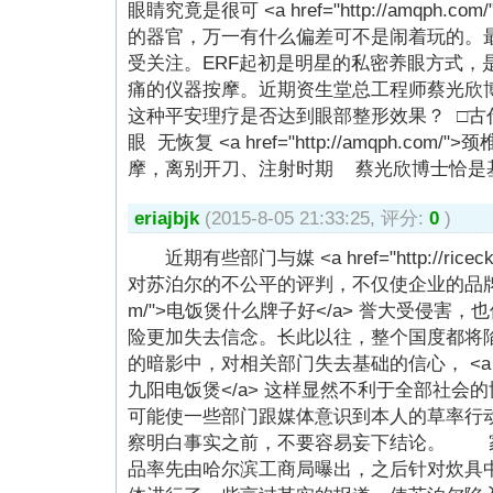
眼睛究竟是很可 <a href="http://amqph.
的器官，万一有什么偏差可不是闹着玩的。最近
受关注。ERF起初是明星的私密养眼方式，
痛的仪器按摩。近期资生堂总工程师蔡光欣博
这种平安理疗是否达到眼部整形效果？ □古
眼 无恢复 <a href="http://amqph.com
摩，离别开刀、注射时期 蔡光欣博士恰是
eriajbjk
(2015-8-05 21:33:25, 评分:
0
)
近期有些部门与媒 <a href="http://ricec
对苏泊尔的不公平的评判，不仅使企业的品牌声 <a hre
m/">电饭煲什么牌子好</a> 誉大受侵害
险更加失去信念。长此以往，整个国度都将
的暗影中，对相关部门失去基础的信心， <a href="ht
九阳电饭煲</a> 这样显然不利于全部社会
可能使一些部门跟媒体意识到本人的草率行
察明白事实之前，不要容易妄下结论。 家
品率先由哈尔滨工商局曝出，之后针对炊具