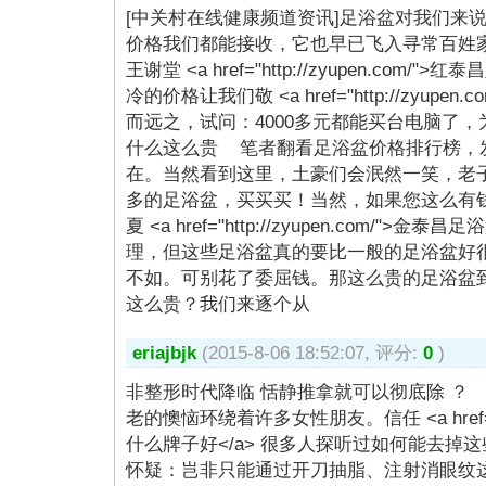
[中关村在线健康频道资讯]足浴盆对我们来
价格我们都能接收，它也早已飞入寻常百姓
王谢堂 <a href="http://zyupen.com/
冷的价格让我们敬 <a href="http://zyupen
而远之，试问：4000多元都能买台电脑了
什么这么贵 笔者翻看足浴盆价格排行榜，
在。当然看到这里，土豪们会泯然一笑，老子
多的足浴盆，买买买！当然，如果您这么有
夏 <a href="http://zyupen.com/">
理，但这些足浴盆真的要比一般的足浴盆好
不如。可别花了委屈钱。那这么贵的足浴盆
这么贵？我们来逐个从
eriajbjk
(2015-8-06 18:52:07, 评分:
0
)
非整形时代降临 恬静推拿就可以彻底除 ？
老的懊恼环绕着许多女性朋友。信任 <a href="htt
什么牌子好</a> 很多人探听过如何能去掉
怀疑：岂非只能通过开刀抽脂、注射消眼纹