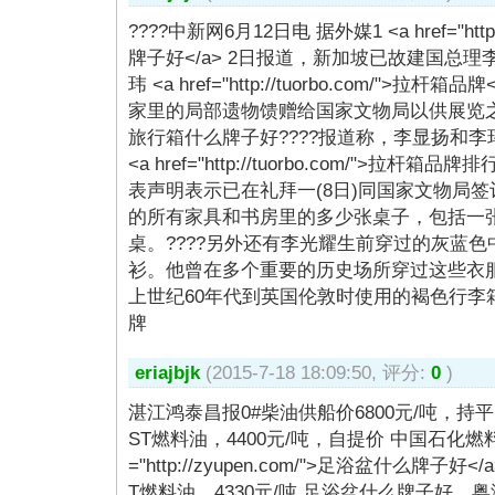
????中新网6月12日电 据外媒1 <a href="http
牌子好</a> 2日报道，新加坡已故建国总
玮 <a href="http://tuorbo.com/">
家里的局部遗物馈赠给国家文物局以供展览
旅行箱什么牌子好????报道称，李显扬和
<a href="http://tuorbo.com/">拉杆
表声明表示已在礼拜一(8日)同国家文物局
的所有家具和书房里的多少张桌子，包括一
桌。????另外还有李光耀生前穿过的灰蓝
衫。他曾在多个重要的历史场所穿过这些衣服。
上世纪60年代到英国伦敦时使用的褐色行李
牌
eriajbjk
(2015-7-18 18:09:50, 评分:
0
)
湛江鸿泰昌报0#柴油供船价6800元/吨，持平
ST燃料油，4400元/吨，自提价 中国石化燃料
="http://zyupen.com/">足浴盆什么牌子
T燃料油，4330元/吨,足浴盆什么牌子好，