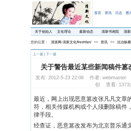
首页
资讯
日志
图
关于创始人
文化理论
最新动态
清新书画院
清新
您的位置：
清派网-清新文化/freshfan/
>>
资讯
>>
法治纵横
上一篇
|
下一篇
关于警告最近某些新闻稿件篡
发布: 2012-5-23 22:08 作者: webmast
创 查看: 1373
最近，网上出现恶意篡改张凡凡文章
符，相关传媒机构或个人须删除稿件
律手段。
经查证，恶意篡改发布为北京普乐通